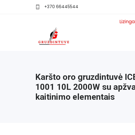
+370 66445544
Lizing
Karšto oro gruzdintuvė I
1001 10L 2000W su apžval
kaitinimo elementais