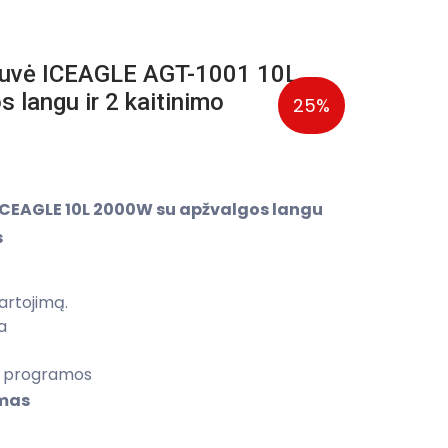
ntuvė ICEAGLE AGT-1001 10L
 langu ir 2 kaitinimo
25%
ICEAGLE 10L 2000W su apžvalgos langu
s
vartojimą.
a
o programos
ymas