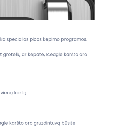
 dėka specialios picos kepimo programos.
grotelių ar kepate, Iceagle karšto oro
kvieną kartą.
agle karšto oro gruzdintuvą būsite