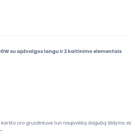
00W su apžvalgos langu ir 2 kaitinimo elementais
karšto oro gruzdintuvė turi naujovišką dvigubą šildymo sist