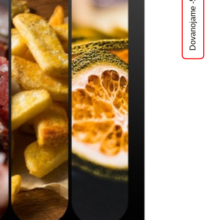
Dovanojame -5% nuolaidą