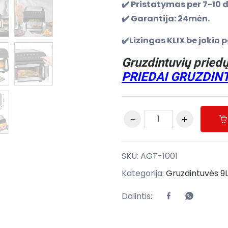
✔️ Pristatymas per 7-10 
✔️ Garantija: 24mėn.
✔️Lizingas KLIX be joki
Gruzdintuvių priedų
PRIEDAI GRUZDI
SKU:
AGT-1001
Kategorija:
Gruzdintuvės 9L
Dalintis: