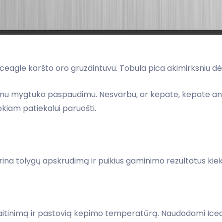
su Iceagle karšto oro gruzdintuvu. Tobula pica akimirksniu
enu mygtuko paspaudimu. Nesvarbu, ar kepate, kepate ant 
okiam patiekalui paruošti.
ikrina tolygų apskrudimą ir puikius gaminimo rezultatus kie
 įkaitinimą ir pastovią kepimo temperatūrą. Naudodami Ice