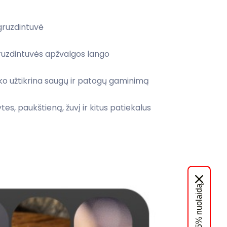
 gruzdintuvė
ruzdintuvės apžvalgos lango
iko užtikrina saugų ir patogų gaminimą
tes, paukštieną, žuvį ir kitus patiekalus