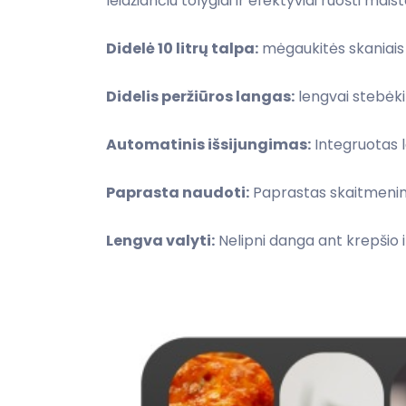
leidžiančiu tolygiai ir efektyviai ruošti mais
Didelė 10 litrų talpa:
mėgaukitės skaniais p
Didelis peržiūros langas:
lengvai stebėki
Automatinis išsijungimas:
Integruotas l
Paprasta naudoti:
Paprastas skaitmeninis 
Lengva valyti:
Nelipni danga ant krepšio ir