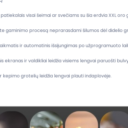
tą
atiekalais visai šeimai ar svečiams su šia erdvia XXL oro
te gaminimo procesą neprarasdami šilumos dėl didelio g
aikmatis ir automatinis išsijungimas po užprogramuoto la
ekranas ir valdikliai leidžia visiems lengvai paruošti bulvy
 kepimo grotelių leidžia lengvai plauti indaplovėje.