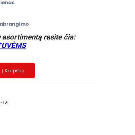
dienas
o pabrangimo
 asortimentą rasite čia:
NTUVĖMS
Į Krepšelį
-12L