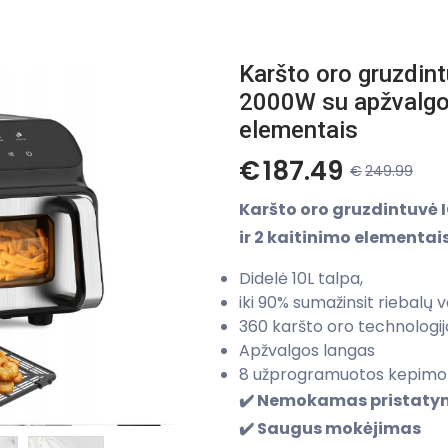
Karšto oro gruzdi
2000W su apžvalgos
elementais
€
187.49
€
249.99
Karšto oro gruzdintuvė 
ir 2 kaitinimo elementai
Didelė 10L talpa,
iki 90% sumažinsit riebalų 
360 karšto oro technologij
Apžvalgos langas
8 užprogramuotos kepim
✔️ Nemokamas pristat
✔️ Saugus mokėjimas