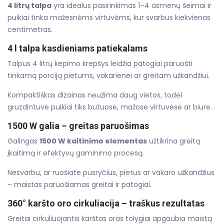
4 litrų talpa
yra idealus pasirinkimas 1–4 asmenų šeimai ir
puikiai tinka mažesnėms virtuvėms, kur svarbus kiekvienas
centimetras.
4 l talpa kasdieniams patiekalams
Talpus 4 litrų kepimo krepšys leidžia patogiai paruošti
tinkamą porciją pietums, vakarienei ar greitam užkandžiui.
Kompaktiškas dizainas neužima daug vietos, todėl
gruzdintuvė puikiai tiks butuose, mažose virtuvėse ar biure.
1500 W galia – greitas paruošimas
Galingas
1500 W kaitinimo elementas
užtikrina greitą
įkaitimą ir efektyvų gaminimo procesą.
Nesvarbu, ar ruošiate pusryčius, pietus ar vakaro užkandžius
– maistas paruošiamas greitai ir patogiai.
360° karšto oro cirkuliacija – traškus rezultatas
Greitai cirkuliuojantis karštas oras tolygiai apgaubia maistą