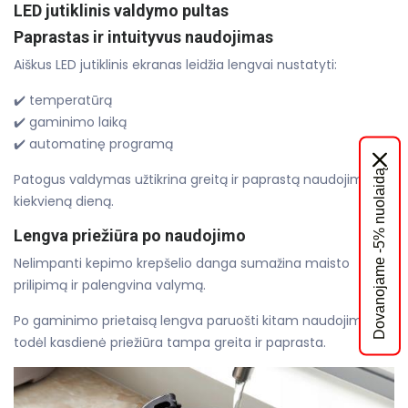
LED jutiklinis valdymo pultas
Paprastas ir intuityvus naudojimas
Aiškus LED jutiklinis ekranas leidžia lengvai nustatyti:
✔️ temperatūrą
✔️ gaminimo laiką
✔️ automatinę programą
Dovanojame -5% nuolaidą
Patogus valdymas užtikrina greitą ir paprastą naudojimą
kiekvieną dieną.
Lengva priežiūra po naudojimo
Nelimpanti kepimo krepšelio danga sumažina maisto
prilipimą ir palengvina valymą.
Po gaminimo prietaisą lengva paruošti kitam naudojimui,
todėl kasdienė priežiūra tampa greita ir paprasta.