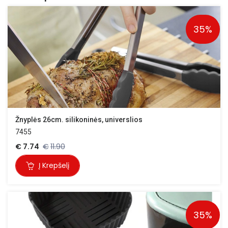
35%
Žnyplės 26cm. silikoninės, universlios
7455
€
7.74
€
11.90
Į Krepšelį
35%