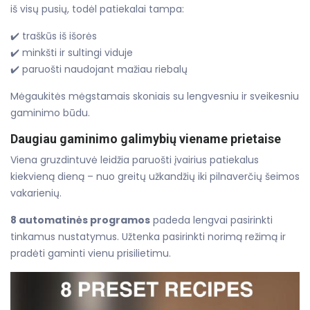
iš visų pusių, todėl patiekalai tampa:
✔️ traškūs iš išorės
✔️ minkšti ir sultingi viduje
✔️ paruošti naudojant mažiau riebalų
Mėgaukitės mėgstamais skoniais su lengvesniu ir sveikesniu
gaminimo būdu.
Daugiau gaminimo galimybių viename prietaise
Viena gruzdintuvė leidžia paruošti įvairius patiekalus
kiekvieną dieną – nuo greitų užkandžių iki pilnaverčių šeimos
vakarienių.
8 automatinės programos
padeda lengvai pasirinkti
tinkamus nustatymus. Užtenka pasirinkti norimą režimą ir
pradėti gaminti vienu prisilietimu.