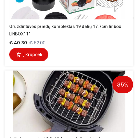
Gruzdintuvės priedų komplektas 19 dalių 17.7cm linbox
LINBOX111
€
40.30
€
62.00
Į Krepšelį
35%