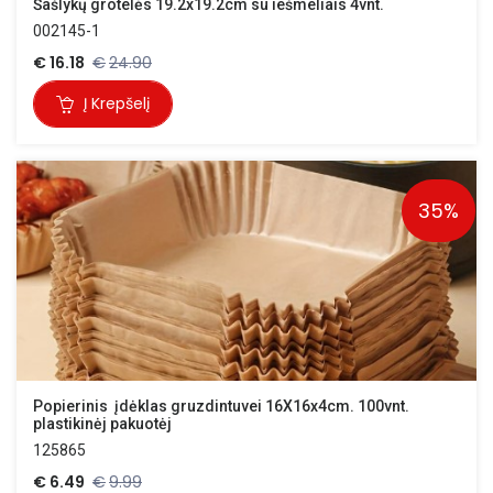
Šašlykų grotelės 19.2x19.2cm su iešmeliais 4vnt.
002145-1
€
16.18
€
24.90
Į Krepšelį
35%
Popierinis  įdėklas gruzdintuvei 16X16x4cm. 100vnt. 
plastikinėj pakuotėj
125865
€
6.49
€
9.99