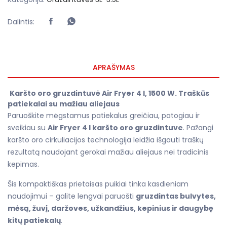
Dalintis:
APRAŠYMAS
Karšto oro gruzdintuvė Air Fryer 4 l, 1500 W.
Traškūs
patiekalai su mažiau aliejaus
Paruoškite mėgstamus patiekalus greičiau, patogiau ir
sveikiau su
Air Fryer 4 l karšto oro gruzdintuve
. Pažangi
karšto oro cirkuliacijos technologija leidžia išgauti traškų
rezultatą naudojant gerokai mažiau aliejaus nei tradicinis
kepimas.
Šis kompaktiškas prietaisas puikiai tinka kasdieniam
naudojimui – galite lengvai paruošti
gruzdintas bulvytes,
mėsą, žuvį, daržoves, užkandžius, kepinius ir daugybę
kitų patiekalų
.