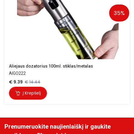
35%
Aliejaus dozatorius 100ml. stiklas/metalas
AIGO222
€
9.39
€
14.44
Į Krepšelį
Prenumeruokite naujienlaiškį ir gaukite