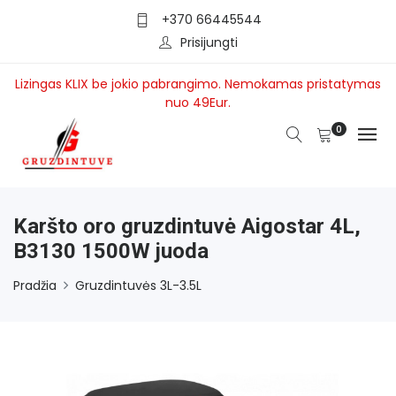
+370 66445544
Prisijungti
Lizingas KLIX be jokio pabrangimo. Nemokamas pristatymas
nuo 49Eur.
0
Karšto oro gruzdintuvė Aigostar 4L,
B3130 1500W juoda
Pradžia
Gruzdintuvės 3L-3.5L