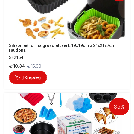
Silikoninė forma gruzdintuvei L 19x19cm x 21x21x7cm 
raudona
SF2154
€
10.34
€
15.90
Į Krepšelį
35%