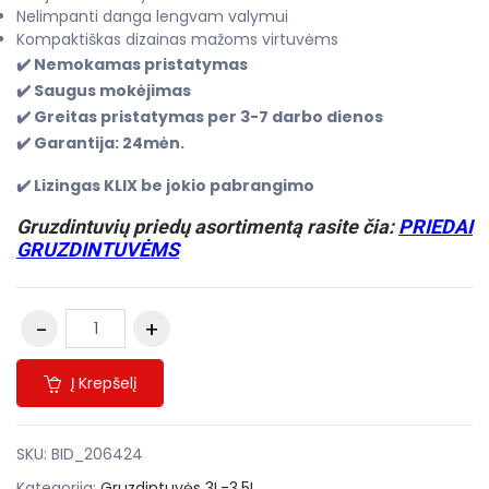
Nelimpanti danga lengvam valymui
Kompaktiškas dizainas mažoms virtuvėms
✔️ Nemokamas pristatymas
✔️ Saugus mokėjimas
✔️ Greitas pristatymas per 3-7 darbo dienos
✔️ Garantija: 24mėn.
✔️ Lizingas KLIX be jokio pabrangimo
Gruzdintuvių priedų asortimentą rasite čia:
PRIEDAI
GRUZDINTUVĖMS
Į Krepšelį
SKU:
BID_206424
Kategorija:
Gruzdintuvės 3L-3.5L