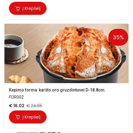
Į Krepšelį
35%
Kepimo forma  karšto oro gruzdintuvei D-18.8cm.
FOR002
€
16.02
€
24.65
Į Krepšelį