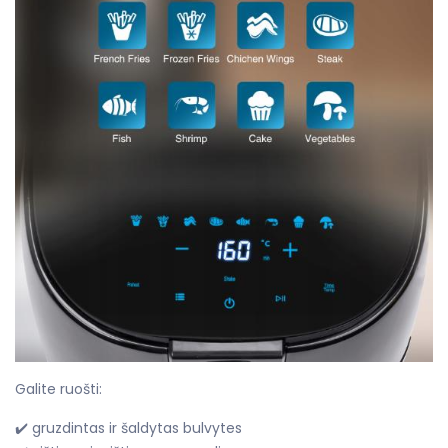
Galite ruošti:
✔️ gruzdintas ir šaldytas bulvytes