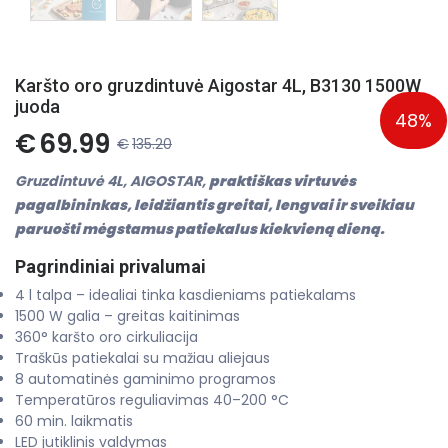
Karšto oro gruzdintuvė Aigostar 4L, B3130 1500W
juoda
48%
€
69.99
€
135.20
Gruzdintuvė 4L, AIGOSTAR,
praktiškas virtuvės
pagalbininkas, leidžiantis greitai, lengvai ir sveikiau
paruošti mėgstamus patiekalus kiekvieną dieną.
Pagrindiniai privalumai
4 l talpa – idealiai tinka kasdieniams patiekalams
1500 W galia – greitas kaitinimas
360° karšto oro cirkuliacija
Traškūs patiekalai su mažiau aliejaus
8 automatinės gaminimo programos
Temperatūros reguliavimas 40–200 °C
60 min. laikmatis
LED jutiklinis valdymas