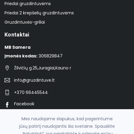
Priedai gruzdintuvėms
Priedai 2 krepšelių gruzdintuvėms
Gruzdintuvės-griliai
Kontaktai
MB Samera
Įmonės kodas:
306829847
Žilvičių g.25,Juragiai,Kauno r
info@gruzdintuve.lt
+370 66445544
Facebook
Instagram
Mes naudojame slapukus, kad pagerintume
jūsų patirtį naudojantis šia svetaine. Spauskite
„Patvirtinti“, jog perskaitėte ir priimate mūsų