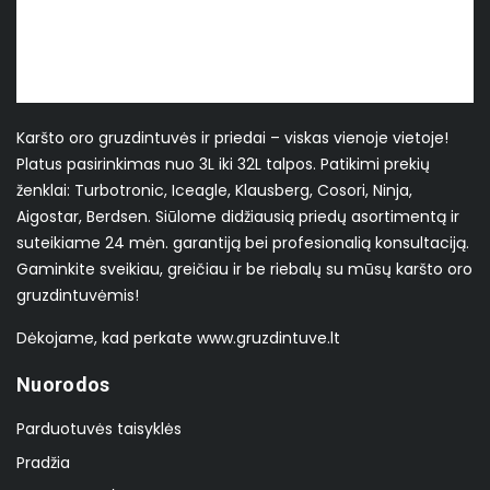
Karšto oro gruzdintuvės ir priedai – viskas vienoje vietoje!
Platus pasirinkimas nuo 3L iki 32L talpos. Patikimi prekių
ženklai: Turbotronic, Iceagle, Klausberg, Cosori, Ninja,
Aigostar, Berdsen. Siūlome didžiausią priedų asortimentą ir
suteikiame 24 mėn. garantiją bei profesionalią konsultaciją.
Gaminkite sveikiau, greičiau ir be riebalų su mūsų karšto oro
gruzdintuvėmis!
Dėkojame, kad perkate www.gruzdintuve.lt
Nuorodos
Parduotuvės taisyklės
Pradžia