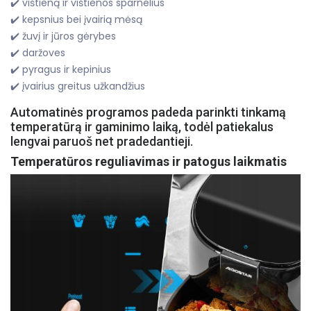
✔️ vištieną ir vištienos sparnelius
✔️ kepsnius bei įvairią mėsą
✔️ žuvį ir jūros gėrybes
✔️ daržoves
✔️ pyragus ir kepinius
✔️ įvairius greitus užkandžius
Automatinės programos padeda parinkti tinkamą
temperatūrą ir gaminimo laiką, todėl patiekalus
lengvai paruoš net pradedantieji.
Temperatūros reguliavimas ir patogus laikmatis