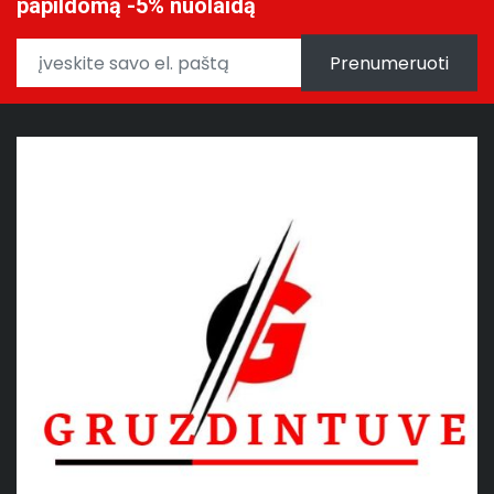
papildomą -5% nuolaidą
Prenumeruoti